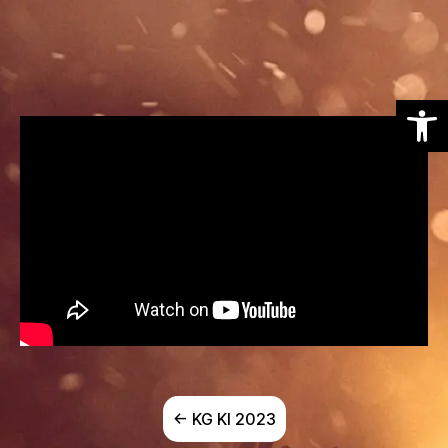
Otwórz pasek narzędzi
← KG KI 2023