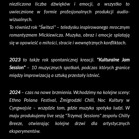
niezliczona liczba dźwięków i emocji, a wszystko to
uwiecznione w formie profesjonalnych produkcji audio-
wizualnych.
To również rok "Świtezi" – teledysku inspirowanego mrocznym
romantyzmem Mickiewicza. Muzyka, obraz i emocje splatają
się w opowieść o miłości, stracie i wewnętrznych konfliktach.
2023
to także rok spontanicznej kreacji.
"Kulturalne Jam
Session"
– 10 muzycznych spotkań, podczas których granice
między improwizacją a sztuką przestały istnieć.
2024
– czas na nowe brzmienia. Wchodzimy na kolejne sceny:
Ethno Polana Festival, Żmigrodzki Chill, Noc Kultury w
Cyngwajsie – wszędzie tam, gdzie muzyka spotyka ludzi. W
maju produkujemy live sesję "Trzymaj Sessions" zespołu Chilly
Breeze, otwierając kolejne drzwi dla artystycznych
eksperymentów.